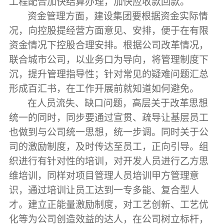
工程配合加快结算办理，加快应收款回款。
资金管理方面，建设集团要根据资金实际情
况，向控股提经营方面意见、安排，便于在有限
资金情况下控股合理安排。根据公司改革情况，
联合城市公司，以业务口为导向，将管理制度下
沉，提升管理指导性；针对常见的疑难问题汇总
形成百汇书，在工作开展前就知道如何避免。
在人员流失、缺口问题，高层关于改革思想
统一的同时，同步要通过宣贯、疏导让基层员工
也做到与公司统一思想，统一步调。同时关于公
司的激励制度，及时传达至员工，正向引导。组
织进行有针对性的培训，对开发人员进行乙方思
维培训，同样对项目管理人员培训甲方管理意
识，通过培训让员工达到一专多能、复合型人
才。建立正能量激励制度，对工艺创新、工艺优
化等为公司创造效益的达人，在公司树立标杆，