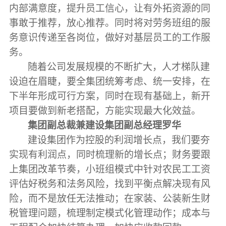
内部满意度，提升员工信心，让有外拓资源的同
事敢于推荐，放心推荐。同时将对劳务班组的服
务意识传递至各岗位，做好对基层员工的工作服
务。
随着公司发展规模的不断扩大，人才梯队建
设迫在眉睫，要全集团统筹考虑、统一安排，在
下半年形成可行方案，同时在现有基础上，新开
项目要做到新老搭配，方能实现最大化效益。
集团副总裁兼建设集团副总经理罗华
建设集团作为控股的利润增长点，我们要夯
实现有利润点，同时梳理新的增长点；财务要跟
上集团改革节奏，小班组模式中针对农民工工资
评估好税务和法务风险，找到平衡点解决现有风
险，而不是放任无法推动；在家装、公装新生财
税管理问题，梳理制定模式化管理动作；成本与