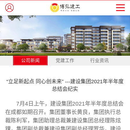
公司新闻
党建工作
行业资讯
“立足新起点 同心创未来” ---建设集团2021年半年度
总结会纪实
7
月
4
日上午，建设集团
2021
年半年度总结会
在成都如期召开。集团董事长黄良，集团执行总
裁陈利军，集团助理总裁兼建设集团总经理陈炫
锞，集团副总裁兼建设集团副总经理罗华，建设