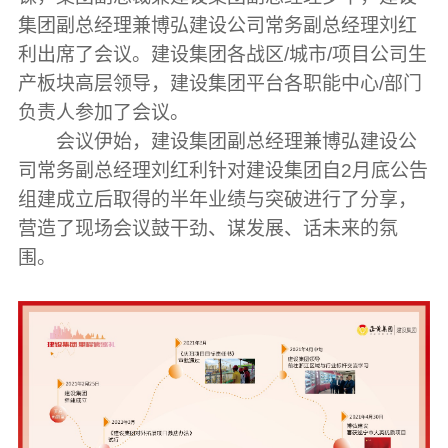
集团副总经理兼博弘建设公司常务副总经理刘红
利出席了会议。建设集团各战区
/
城市
/
项目公司生
产板块高层领导，建设集团平台各职能中心
/
部门
负责人参加了会议。
会议伊始，建设集团副总经理兼博弘建设公
司常务副总经理刘红利针对建设集团自
2
月底公告
组建成立后取得的半年业绩与突破进行了分享，
营造了现场会议鼓干劲、谋发展、话未来的氛
围。